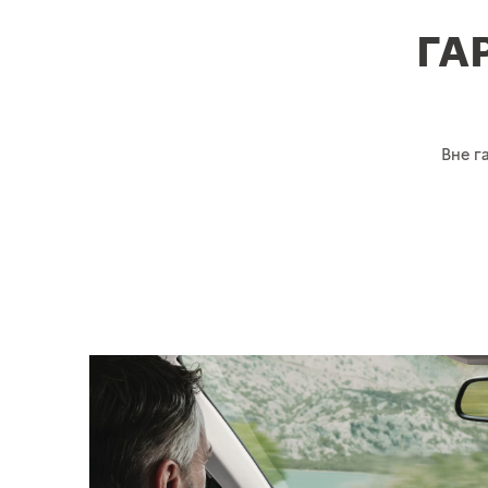
ГА
Вне г