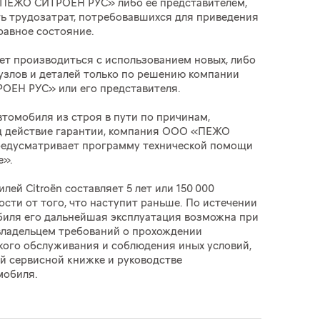
ПЕЖО СИТРОЕН РУС» либо ее представителем,
ь трудозатрат, потребовавшихся для приведения
равное состояние.
ет производиться с использованием новых, либо
узлов и деталей только по решению компании
ЕН РУС» или его представителя.
втомобиля из строя в пути по причинам,
 действие гарантии, компания ООО «ПЕЖО
едусматривает программу технической помощи
e».
ей Citroёn составляет 5 лет или 150 000
ости от того, что наступит раньше. По истечении
биля его дальнейшая эксплуатация возможна при
владельцем требований о прохождении
кого обслуживания и соблюдения иных условий,
й сервисной книжке и руководстве
мобиля.