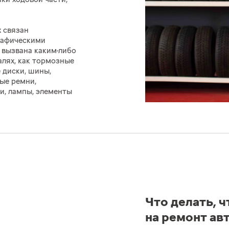
х связан
графическими
 вызвана каким-либо
алях, как тормозные
 диски, шины,
ые ремни,
и, лампы, элементы
Что делать, 
на ремонт ав