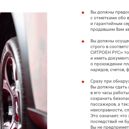
Вы должны предос
с отметками обо 
и гарантийным се
продавшим Вам а
Вы должны осуще
строго в соотве
СИТРОЕН РУС» тол
и иметь документ
о прохождении пл
нарядов, счетов, 
Сразу при обнару
Вы должны сдать 
в его часы работы
сохранить безопа
пассажиров, а та
неисправности, с
Это означает, что
последствий не б
Вы не предпримет