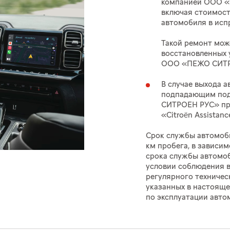
компанией ООО «
включая стоимост
автомобиля в исп
Такой ремонт мож
восстановленных 
ООО «ПЕЖО СИТРО
В случае выхода а
подпадающим под
СИТРОЕН РУС» пр
«Citroën Assistanc
Срок службы автомобил
км пробега, в зависим
срока службы автомо
условии соблюдения 
регулярного техничес
указанных в настояще
по эксплуатации авто