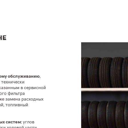
НЕ
кому обслуживанию
,
 технически
казанным в сервисной
ого фильтра
же замена расходных
ый, топливный
ых систем:
углов
йки ходовой части,