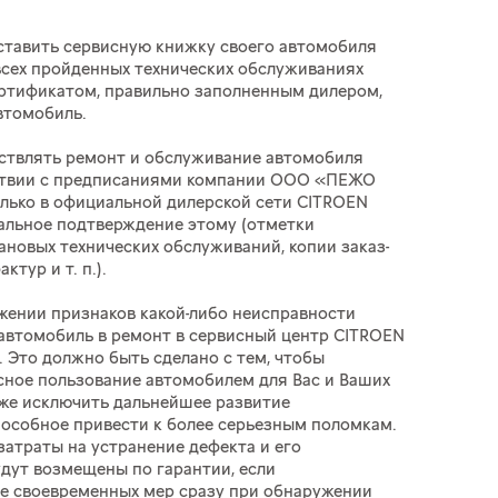
тавить сервисную книжку своего автомобиля
всех пройденных технических обслуживаниях
ртификатом, правильно заполненным дилером,
втомобиль.
ствлять ремонт и обслуживание автомобиля
тствии с предписаниями компании ООО «ПЕЖО
ько в официальной дилерской сети CITROEN
альное подтверждение этому (отметки
ановых технических обслуживаний, копии заказ-
фактур
и т. п.
).
жении признаков какой-либо неисправности
автомобиль в ремонт в сервисный центр CITROEN
. Это должно быть сделано с тем, чтобы
сное пользование автомобилем для Вас и Ваших
кже исключить дальнейшее развитие
пособное привести к более серьезным поломкам.
 затраты на устранение дефекта и его
удут возмещены по гарантии, если
е своевременных мер сразу при обнаружении